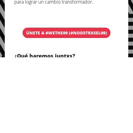
para lograr un cambio transformador.
ÚNETE A #WETHE99 (#NOSOTRXSEL99)
¿Qué haremos juntxs?
En persona en nuestros países en todo el mundo,
y también de forma virtual y física reunidxs en
Johannesburgo en noviembre, estamos
desarrollando un programa de acción
emocionante a la vez que desarrollamos este
movimiento para que pase al siguiente nivel.
Organizar o unirte a las asambleas
populares
(septiembre-octubre) —