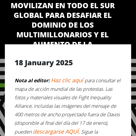
MOVILIZAN EN TODO EL SUR
GLOBAL PARA DESAFIAR EL
DOMINIO DE LOS
MULTIMILLONARIOS Y EL
AUMENTO DE LA
DESIGUALDAD, DE CARA A
18 January 2025
DAVOS
Haz clic aquí
Nota al editor:
para consultar el
mapa de acción mundial de las protestas. Las
fotos y materiales visuales de Fight Inequality
Alliance, incluidas las imágenes del mensaje de
400 metros de ancho proyectado fuera de Davos
(disponible al final del día del 17 de enero),
descargarse AQUÍ.
pueden
Sigue la