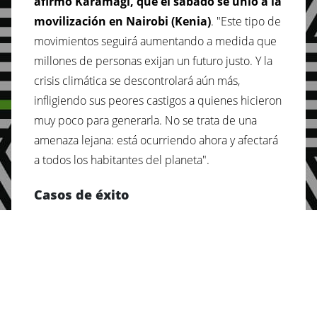
afirmó Karamagi, que el sábado se unió a la
movilización en Nairobi (Kenia)
. "Este tipo de
movimientos seguirá aumentando a medida que
millones de personas exijan un futuro justo. Y la
crisis climática se descontrolará aún más,
infligiendo sus peores castigos a quienes hicieron
muy poco para generarla. No se trata de una
amenaza lejana: está ocurriendo ahora y afectará
a todos los habitantes del planeta".
Casos de éxito
La movilización encabezada por la Alianza contra
la Desigualdad y sus aliados ya ha generado
cambios políticos relevantes en varios países.
La presión de la Alianza y sus miembros
movilizó el avance hacia un impuesto