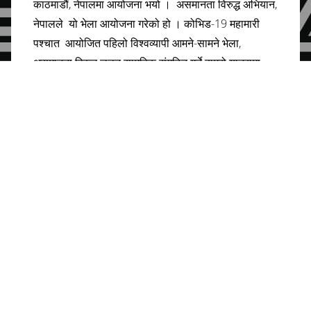
काठमाडौं, नेपालमा आयोजना भयो । असमानता विरुद्ध अभियान,
नेपालले यो भेला आयोजना गरेको हो । कोभिड-19 महामारी
पश्चात आयोजित पहिलो विश्वव्यापी आमने-सामने भेला,
असमानता विरुद्ध लड्न सामूहिक संगठित गर्ने हाम्रो यात्रामा
एउटा महत्त्वपूर्ण कदम हो। विगत ४ वर्षको अवधिमा असमानता र
पीडामा ठूलो बृद्धि भए पनि, हामीले ठूलो प्रतिकूलताको सामना गर्दै
हासिल गरेका हाम्रा जीत र हाम्रो सामूहिक शक्तिको उत्सव
मनायौं।
हामीले असमानताको आँखाबाट २०२३ मा हामीलाई असर गर्ने
हाम्रो समाज र विश्वका वर्तमान समस्याको विश्लेषण गर्यौं।
हामीलाई दिनहुँ असर गर्ने असमानता र हामी लडिरहेका
सङ्घर्षहरू धेरै रहे पनि, हामीले आगामी वर्ष हाम्रो सामूहिक
सक्रियता र ऊर्जालाई धनी र गरिबबीचको खाडल, ऋण सङ्कट,
जलवायु सङ्कट र नवउदारवाद, प्रतिगामी कर प्रणाली, नागरिक
अधिकारको संकुचन, र लैङ्गिक र जातीय असमानता विरुद्ध
लड्न लगाउनेछ छौं ।